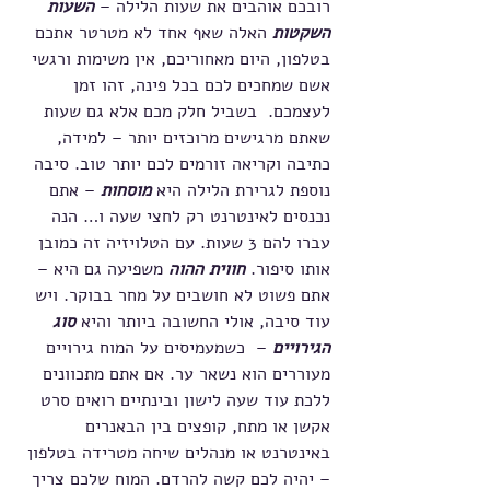
רובכם אוהבים את שעות הלילה – 
השעות 
השקטות
 האלה שאף אחד לא מטרטר אתכם 
בטלפון, היום מאחוריכם, אין משימות ורגשי 
אשם שמחכים לכם בכל פינה, זהו זמן 
לעצמכם.  בשביל חלק מכם אלא גם שעות 
שאתם מרגישים מרוכזים יותר – למידה, 
כתיבה וקריאה זורמים לכם יותר טוב. סיבה 
נוספת לגרירת הלילה היא 
מוסחות
 – אתם 
נכנסים לאינטרנט רק לחצי שעה ו… הנה 
עברו להם 3 שעות. עם הטלויזיה זה כמובן 
אותו סיפור. 
חווית ההוה 
משפיעה גם היא – 
אתם פשוט לא חושבים על מחר בבוקר. ויש 
עוד סיבה, אולי החשובה ביותר והיא 
סוג 
הגירויים
 –  כשמעמיסים על המוח גירויים 
מעוררים הוא נשאר ער. אם אתם מתכוונים 
ללכת עוד שעה לישון ובינתיים רואים סרט 
אקשן או מתח, קופצים בין הבאנרים 
באינטרנט או מנהלים שיחה מטרידה בטלפון 
– יהיה לכם קשה להרדם. המוח שלכם צריך 