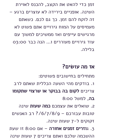
זמן כדי להאט את הקצב, להכנס לאוירת 
השינה. אופניים בירידה לא עוצרים ברגע – 
זה לוקח להם זמן. כך גם לכם. כשאתם 
מעמיסים על המוח גירויים אתם פשוט לא 
מרגישים עייפים ואז ממשיכים למשוך עם 
עוד גירויים מעוררים ו… הנה כבר 03:00 
בלילה.
אז מה עושים?
מתחילים בחישובים פשוטים:
1. בודקים מהי השעה הכללית שאתם לרב 
צריכים 
לקום בה בבוקר או שרצוי שתקומו 
בה
, למשל 8:00
2. שואלים את עצמכם 
כמה שעות
 שינה 
טובות עבורכם – 6/7/8/9/? רב האנשים 
זקוקים ל-7 שעות שינה.
3. ג
וזרים זמנים אחורה
 – אם 8:00 זו שעת 
ההשכמה שלכם ואתם צריכים 7 שעות שינה 