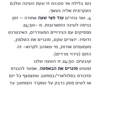
נטו בלילה אז 01:00 זו שעת השינה שלכם 
העקרונית אליה נשאף.
4. ואז גוזרים 
עוד חצי שעה
 אחורה – זמן 
כניסה לשינה והתארגנות. מ -24:30 
מפסיקים עם הגירויים המעוררים, האינטרנט 
ודומיו. יוצרים שקט, סוגרים את הטלפון, 
מעמעמים אורות, מי שאוהב לקרוא- זה 
הזמן (גירוי מרדים).
קובעים: 24:30 זו השעה שלנו 
ופשוט 
סוגרים את הבאסטה
. אפשר להכניס 
תזכורת בסלולארי/במחשב שתצפצף כל יום 
או לשים פתק נדבק על המקרר והמחשב עד 
שתתרגלו. לעיתים בשלב ראשון אפשר 
להעזר במרדימים למיניהם לתקופה 
קצרה כדי להתרגל לשעות השינה החדשות 
– הורמון טבעי בשם מלטונין הוא פתרון 
נפוץ. קביעת “החוקים” האלה היא בעצם 
דרך לשנות באופן התנהגותי את ההתנהלות 
הכאוטית שלכם בלילה. אם יש לכם בני זוג 