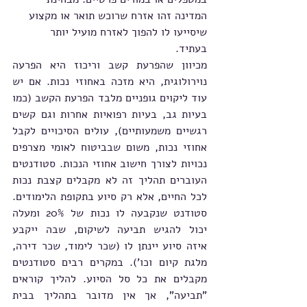
המדינה זהו אזרח שרוכש תואר או מקצוע 
שיסייעו לו להפוך לאזרח מועיל יותר 
בעתיד. 
מכיוון שהפרעת קשב וריכוז היא הפרעה 
נוירולוגית, היא מזכה באחוזי נכות. אם יש  
עוד ליקוים גופניים מלבד הפרעת הקשב (כמו 
בעיות גב, בעיות רפואיות אחרות וגם קשים 
רגשיים משמעותיים), עולים הסיכויים לקבל 
אחוזי נכות, משום שבביטוח לאומי מצרפים 
נכויות לצורך חישוב אחוזי הנכות. סטודנטים 
העוברים תהליך זה לא מקבלים קצבת נכות 
לכל החיים, אלא רק סיוע בתקופת הלימודים. 
סטודנט שנקבעה לו נכות של 20% ומעלה 
יכול להגיש תביעה לשיקום, שבה ייקבע 
איזה סיוע יינתן לו (שכר לימוד, שכר דירה, 
מלגת קיום וכו'). במקרים רבים סטודנטים 
מקבלים את כל סל הסיוע. להליך קוראים 
"תביעה", אך אין מדובר בתהליך בבית 