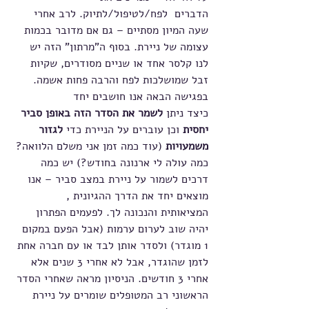
הדברים  לפח/לטיפול/לתיוק. לרב אחרי 
שעה המיון מסתיים – גם אם מדובר בכמות 
עצומה של ניירת. בסוף ה”מרתון” הזה יש 
לנו קלסר אחד או שניים מסודרים, שקיות 
זבל שמושלכות לפח והרבה פחות אשמה.
בפגישה הבאה אנו חושבים יחד 
כיצד ניתן 
לשמר את הסדר הזה באופן סביר 
יחסית
 וכן עוברים על הניירת כדי 
לגזור 
משמעויות
 (עוד כמה זמן אני משלם הלוואה? 
כמה עולה לי ארנונה בחודש?) יש כמה 
דרכים לשמור על ניירת במצב סביר – אנו 
מוצאים יחד את הדרך ההגיונית , 
המציאותית והנכונה לך. לפעמים הפתרון 
יהיה שוב לערום ערמות (אבל הפעם במקום 
1 מוגדר) ולסדר אותן לבד או עם חברה אחת 
לזמן שהוגדר, אבל לא אחרי 3 שנים אלא 
אחרי 3 חודשים. הניסיון מראה שאחרי הסדר 
הראשוני רב המטופלים שומרים על ניירת 