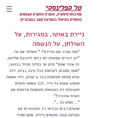
טל קפלינסקי
פסיכותרפיסטית, סופרת וחוקרת עצמאים
מומחית בטיפול בהפרעת קשב במבוגרים
ניירת באוטו, במגירות, על
השולחן, על הנשמה
“ומה קורה עם הניירת? ” שאלתי את שי.
“יש דברים שפשוט לא כדאי להיכנס אליהם, 
זה אזור אסון” סינן שי בחיוך מהול בבושה.
“אתה מתכוון לערמות בכל פינה בבית, לזה 
שלא פתחת מעטפות כבר 3 שנים, לזה שאתה 
מחפש שעות כל נייר, לכך שאתה משלם 
חשבונות רק כשבאות מעטפות אדומות עם 
הערת אזהרה?”
“… ממש כך…”.
אנשים רבים ובודאי רב המבוגרים עם 
הפרעת קשב שונאים ניירת. אתם תמיד 