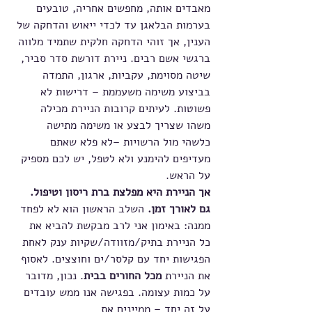
מאבדים אותה, מחפשים אחריה, טובעים 
בערמות הבלאגן עד לכדי ייאוש והדחקה של 
הענין, אך זוהי הדחקה חלקית שתמיד מלווה 
ברגשי אשם רבים. ניירת דורשת סדר סביר, 
שיטה מסוימת, עקביות, ארגון, התמדה 
בביצוע משימה משעממת – דרישות לא 
פשוטות. לעיתים קרובות הניירת מכילה 
משהו שצריך לבצע או משימה מתישה 
כלשהי מול הרשויות –לא פלא שאתם 
מעדיפים להימנע ולא לטפל, יש לכם מספיק 
על הראש.
אך הניירת היא מפלצת ברת ריסון וטיפול. 
גם לאורך זמן.
 השלב הראשון הוא לא לפחד 
ממנה: באימון אני לרב מבקשת להביא את 
כל הניירת בתיק/מזוודה/שקיות ענק לאחת 
הפגישות יחד עם קלסר/ים וחוצצים. לאסוף 
את הניירת 
מכל החורים בבית
. נכון, מדובר 
על כמות עצומה. בפגישה אנו ממש עובדים 
על זה יחד – ממיינים את 