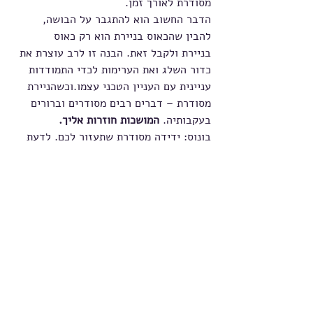
מסודרת לאורך זמן.
הדבר החשוב הוא להתגבר על הבושה, 
להבין שהכאוס בניירת הוא רק כאוס 
בניירת ולקבל זאת. הבנה זו לרב עוצרת את 
כדור השלג ואת הערימות לכדי התמודדות 
עניינית עם העניין הטכני עצמו.וכשהניירת 
מסודרת – דברים רבים מסודרים וברורים 
בעקבותיה. 
המושכות חוזרות אליך.
בונוס: ידידה מסודרת שתעזור לכם. לדעת 
לבקש עזרה זה סימן לחוזק, להתבוסס 
בחסרונות שלך לבד זו חולשה גדולה. בונוס 
נוסף: הומור. אחד הכלים הטובים 
להתמודדות עם ערמות. תחליף מצוין לרגשי 
אשם מיותרים.
פוסטים אחרונים
הצג הכול